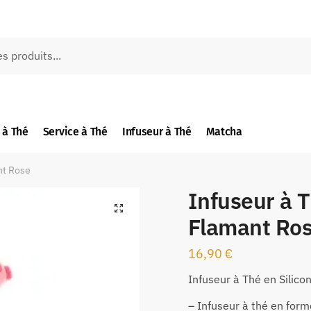
 à Thé
Service à Thé
Infuseur à Thé
Matcha
nt Rose
Infuseur à T
🔍
Flamant Ro
16,90
€
Infuseur à Thé en Silico
– Infuseur à thé en form