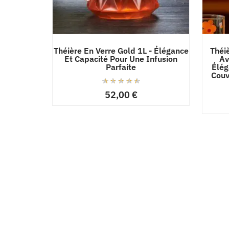
Théière En Verre Gold 1L - Élégance
Théi
Et Capacité Pour Une Infusion
Av
Parfaite
Élég
Couv
52,00
€