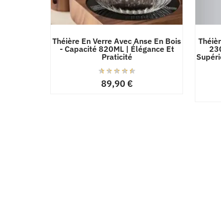
Théière En Verre Avec Anse En Bois
Théiè
- Capacité 820ML | Élégance Et
230
Praticité
Supéri
89,90
€