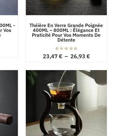
500ML -
Théière En Verre Grande Poignée
r Vos
400ML – 800ML : Élégance Et
e
Praticité Pour Vos Moments De
Détente
23,47
€
–
26,93
€