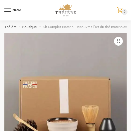
MENU
0
Théière
»
Boutique
»
Kit Complet Matcha: Découvrez l’art du thé matcha ave
🔍