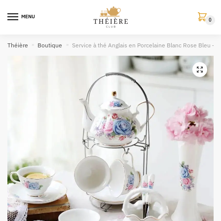
MENU
0
Théière
»
Boutique
»
Service à thé Anglais en Porcelaine Blanc Rose Bleu – 
🔍