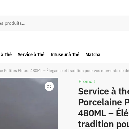
 à Thé
Service à Thé
Infuseur à Thé
Matcha
ine Petites Fleurs 480ML – Élégance et tradition pour vos moments de d
Promo !
🔍
Service à th
Porcelaine P
480ML – Élé
tradition p