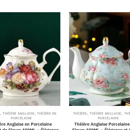
,
,
,
,
THÉIÈRE ANGLAISE
THÉIÈRE EN
THÉIÈRE
THÉIÈRE ANGLAISE
THÉ
PORCELAINE
PORCELAINE
ère Anglaise en Porcelaine
Théière Anglaise Porcelaine
 de Fleurs 400ML – Élégance
Fleurs 400ML – Élégance et