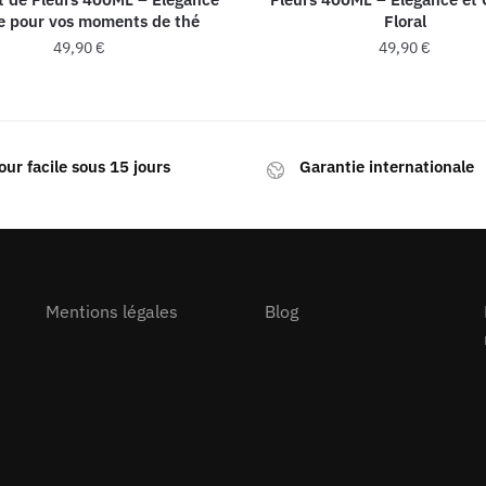
le pour vos moments de thé
Floral
49,90
€
49,90
€
our facile sous 15 jours
Garantie internationale
Mentions légales
Blog