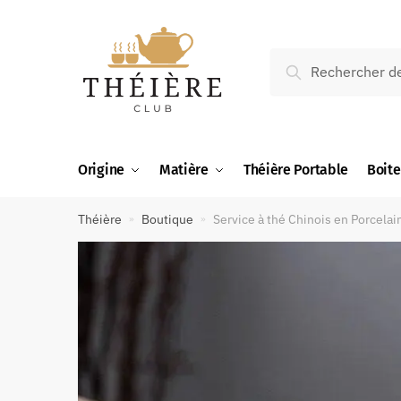
Recherche
Origine
Matière
Théière Portable
Boite
Théière
Boutique
Service à thé Chinois en Porcela
»
»