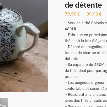
de détente
79,90
€
–
89,90
€
– Service à thé Chinois 
480ML
– Fabriqué en porcelaine
thé est à la fois élégant 
– Décoré de magnifiques 
touche de charme et d’a
détente.
– Sa capacité de 480ML 
de thé, idéal pour parta
proches.
– Les poignées ergonomi
confortable et sécurisée
– Résistant à la chaleur,
avec des thés chauds ou 
– Son design traditionne