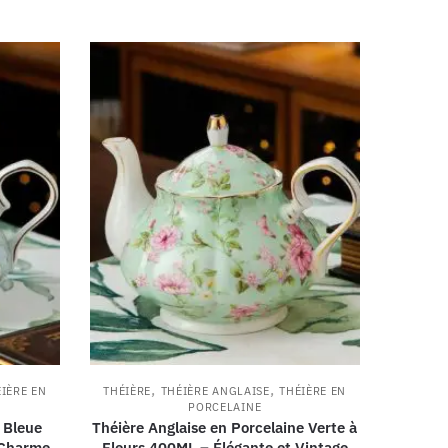
,
,
IÈRE EN
THÉIÈRE
THÉIÈRE ANGLAISE
THÉIÈRE EN
PORCELAINE
 Bleue
Théière Anglaise en Porcelaine Verte à
 Charme
Fleurs 400ML – Élégante et Vintage