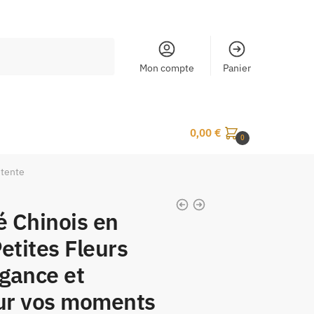
Mon compte
Panier
0,00
€
0
étente
é Chinois en
etites Fleurs
gance et
our vos moments