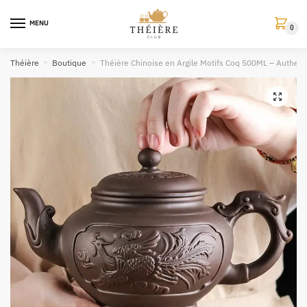
MENU
0
Théière
»
Boutique
»
Théière Chinoise en Argile Motifs Coq 500ML – Authent
🔍