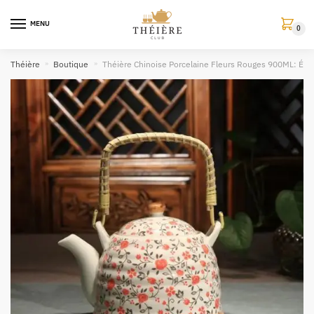
MENU
0
Théière
»
Boutique
»
Théière Chinoise Porcelaine Fleurs Rouges 900ML: Élég