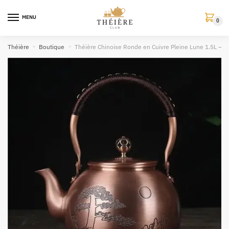
MENU
0
Théière
»
Boutique
»
Théière Chinoise Ronde en Cuivre Pleine Lune 1.5L – Él