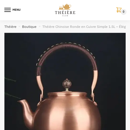
MENU
0
Théière
»
Boutique
»
Théière Chinoise Ronde en Cuivre Simple 1.5L – Élégant