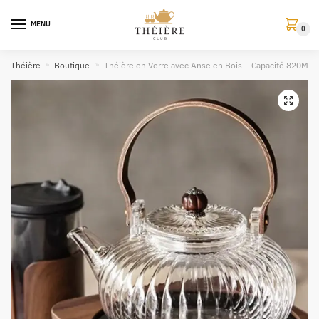
MENU
0
Théière
»
Boutique
»
Théière en Verre avec Anse en Bois – Capacité 820ML | 
🔍