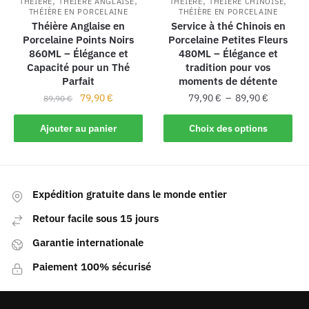
,
,
,
,
THÉIÈRE
THÉIÈRE ANGLAISE
THÉIÈRE
THÉIÈRE CHINOISE
THÉIÈRE EN PORCELAINE
THÉIÈRE EN PORCELAINE
Théière Anglaise en
Service à thé Chinois en
Porcelaine Points Noirs
Porcelaine Petites Fleurs
860ML – Élégance et
480ML – Élégance et
Capacité pour un Thé
tradition pour vos
Parfait
moments de détente
79,90
€
79,90
€
–
89,90
€
89,90
€
Ajouter au panier
Choix des options
Expédition gratuite dans le monde entier
Retour facile sous 15 jours
Garantie internationale
Paiement 100% sécurisé