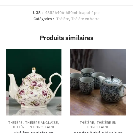
UGS :
43526406-650ml-teapot-1pcs
Catégories :
Théière
,
Théière en Verre
Produits similaires
,
,
,
THÉIÈRE
THÉIÈRE ANGLAISE
THÉIÈRE
THÉIÈRE EN
THÉIÈRE EN PORCELAINE
PORCELAINE