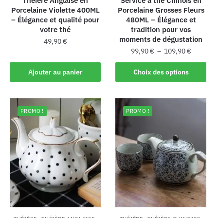
Théière Anglaise en
Service à thé Chinois en
Porcelaine Violette 400ML
Porcelaine Grosses Fleurs
– Élégance et qualité pour
480ML – Élégance et
votre thé
tradition pour vos
moments de dégustation
49,90
€
99,90
€
–
109,90
€
Ajouter au panier
Choix des options
PROMO !
PROMO !