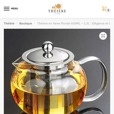
MENU
0
Théière
»
Boutique
»
Théière en Verre Ronde 650ML – 1.3L : Élégance et Capa
🔍