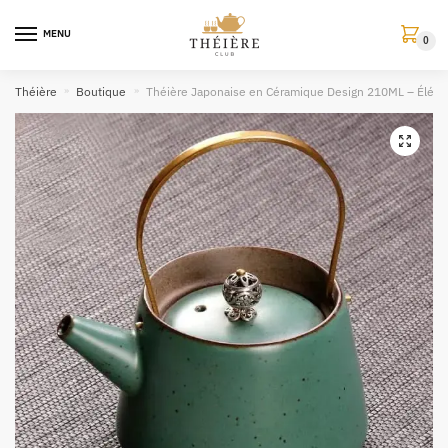
MENU
0
Théière
»
Boutique
»
Théière Japonaise en Céramique Design 210ML – Élégan
🔍