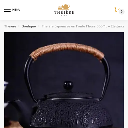
MENU
0
Théière
»
Boutique
»
Théière Japonaise en Fonte Fleurs 800ML – Élégance et