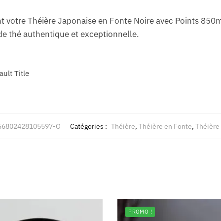
otre Théière Japonaise en Fonte Noire avec Points 850ml
e thé authentique et exceptionnelle.
ault Title
56802428105597-O
Catégories :
Théière
,
Théière en Fonte
,
Théière
PROMO !