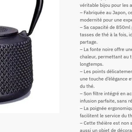
véritable bijou pour les
– Fabriquée au Japon, cet
modernité pour une expé
– Sa capacité de 850ml 
tasses de thé à la fois,
partage.
– La fonte noire offre un
chaleur, permettant au t
longtemps.
– Les points délicatemen
une touche d’élégance et
du thé.
– Son filtre intégré en a
infusion parfaite, sans r
– La poignée ergonomiqu
facilitent le service du t
– Cette théière est non 
aussi un objet de décor