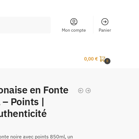
Mon compte
Panier
0,00
€
0
onaise en Fonte
– Points |
uthenticité
onte noire avec points 850ml, un