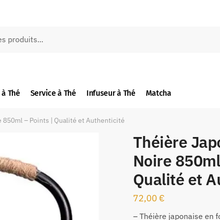
 à Thé
Service à Thé
Infuseur à Thé
Matcha
850ml – Points | Qualité et Authenticité
Théière Jap
Noire 850ml 
Qualité et A
72,00
€
– Théière japonaise en f