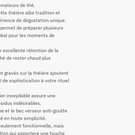
 amateurs de thé.
te théière allie tradition et
rience de dégustation unique.
permet de préparer plusieurs
 idéal pour les moments de
e excellente rétention de la
hé de rester chaud plus
t gravés sur la théière ajoutent
 de sophistication à votre rituel
cier inoxydable assure une
ésidus indésirables.
e et le bec verseur anti-goutte
hé en toute simplicité.
seulement fonctionnelle, mais
ation qui apportera une touche