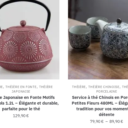
,
,
,
,
RE
THÉIÈRE EN FONTE
THÉIÈRE
THÉIÈRE
THÉIÈRE CHINOISE
THÉ
JAPONAISE
PORCELAINE
e Japonaise en Fonte Motifs
Service à thé Chinois en Por
ls 1.2L – Élégante et durable,
Petites Fleurs 480ML – Élég
parfaite pour le thé
tradition pour vos momen
détente
129,90
€
79,90
€
–
89,90
€