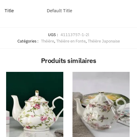
Title
Default Title
UGS :
41113757-1-2l
Catégories :
Théière
,
Théière en Fonte
,
Théière Japonaise
Produits similaires