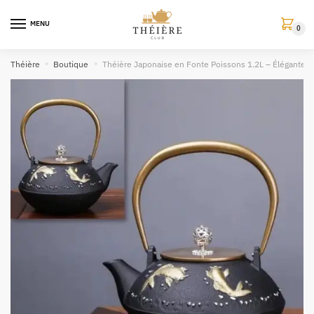
MENU
0
Théière
»
Boutique
»
Théière Japonaise en Fonte Poissons 1.2L – Élégante et 