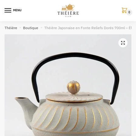
MENU
0
Théière
»
Boutique
»
Théière Japonaise en Fonte Reliefs Dorés 700ml – Éléga
🔍