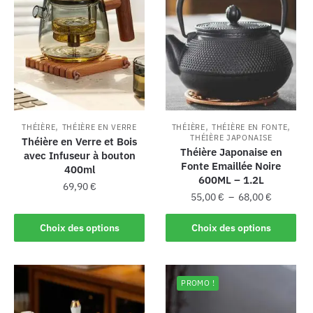
,
,
,
THÉIÈRE
THÉIÈRE EN VERRE
THÉIÈRE
THÉIÈRE EN FONTE
THÉIÈRE JAPONAISE
Théière en Verre et Bois
Théière Japonaise en
avec Infuseur à bouton
Fonte Emaillée Noire
400ml
600ML – 1.2L
69,90
€
55,00
€
–
68,00
€
Choix des options
Choix des options
PROMO !