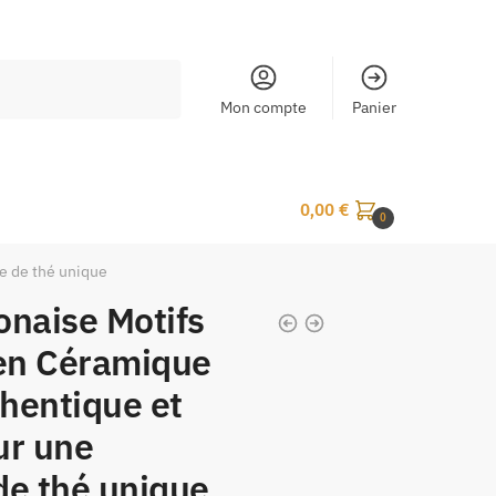
Mon compte
Panier
0,00
€
0
e de thé unique
onaise Motifs
en Céramique
hentique et
ur une
de thé unique