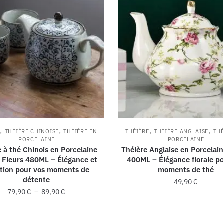
,
,
,
,
E
THÉIÈRE CHINOISE
THÉIÈRE EN
THÉIÈRE
THÉIÈRE ANGLAISE
THÉ
PORCELAINE
PORCELAINE
e à thé Chinois en Porcelaine
Théière Anglaise en Porcelain
s Fleurs 480ML – Élégance et
400ML – Élégance florale p
ition pour vos moments de
moments de thé
détente
49,90
€
79,90
€
–
89,90
€