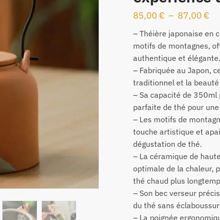
85,00
€
–
87,00
€
– Théière japonaise en
motifs de montagnes, of
authentique et élégante
– Fabriquée au Japon, ce
traditionnel et la beauté
– Sa capacité de 350ml 
parfaite de thé pour une
– Les motifs de montagn
touche artistique et apai
dégustation de thé.
– La céramique de haute
optimale de la chaleur, 
thé chaud plus longtemp
– Son bec verseur précis 
du thé sans éclaboussur
– La poignée ergonomiqu