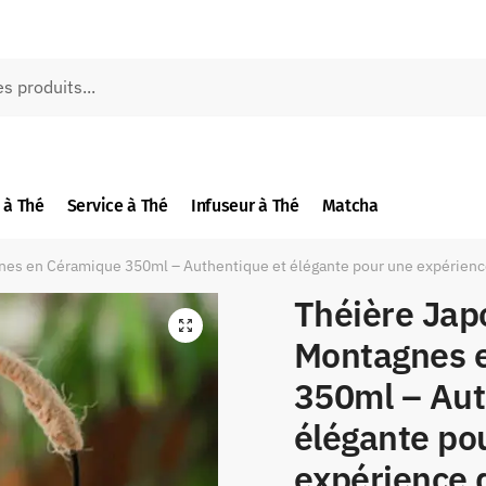
 à Thé
Service à Thé
Infuseur à Thé
Matcha
nes en Céramique 350ml – Authentique et élégante pour une expérienc
Théière Jap
🔍
Montagnes 
350ml – Aut
élégante po
expérience 