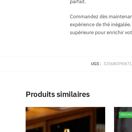
parfait.
Commandez dès maintenant 
expérience de thé inégalée.
supérieure pour enrichir vot
UGS :
3256803906716
Produits similaires
PROMO