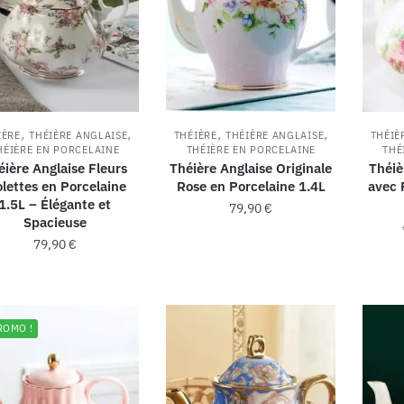
,
,
,
,
IÈRE
THÉIÈRE ANGLAISE
THÉIÈRE
THÉIÈRE ANGLAISE
THÉIÈ
HÉIÈRE EN PORCELAINE
THÉIÈRE EN PORCELAINE
THÉ
éière Anglaise Fleurs
Théière Anglaise Originale
Théiè
olettes en Porcelaine
Rose en Porcelaine 1.4L
avec 
1.5L – Élégante et
79,90
€
Spacieuse
79,90
€
ROMO !