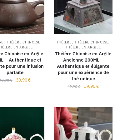
,
,
,
,
RE
THÉIÈRE CHINOISE
THÉIÈRE
THÉIÈRE CHINOISE
HÉIÈRE EN ARGILE
THÉIÈRE EN ARGILE
e Chinoise en Argile
Théière Chinoise en Argile
L – Authentique et
Ancienne 200ML –
te pour une infusion
Authentique et élégante
parfaite
pour une expérience de
thé unique
39,90
€
49,90
€
39,90
€
49,90
€