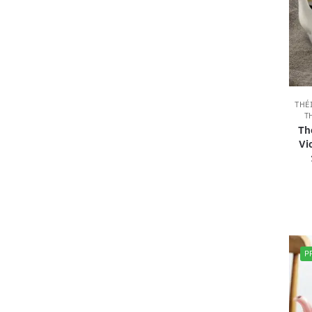
THÉ
T
Th
Vi
P