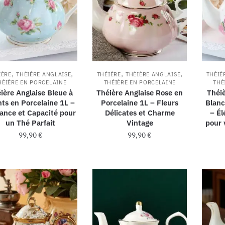
,
,
,
,
IÈRE
THÉIÈRE ANGLAISE
THÉIÈRE
THÉIÈRE ANGLAISE
THÉIÈ
HÉIÈRE EN PORCELAINE
THÉIÈRE EN PORCELAINE
THÉ
ière Anglaise Bleue à
Théière Anglaise Rose en
Théiè
nts en Porcelaine 1L –
Porcelaine 1L – Fleurs
Blanc
ance et Capacité pour
Délicates et Charme
– Él
un Thé Parfait
Vintage
pour 
99,90
€
99,90
€