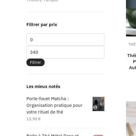
Filtrer par prix
THÉ
Théi
P
Filtrer
Aut
Les mieux notés
Porte-fouet Matcha :
Organisation pratique pour
votre rituel de thé
13,90
€
Boite à Thé Métal Rose et