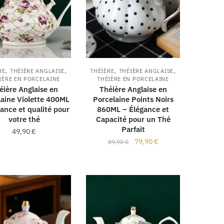
,
,
,
,
RE
THÉIÈRE ANGLAISE
THÉIÈRE
THÉIÈRE ANGLAISE
IÈRE EN PORCELAINE
THÉIÈRE EN PORCELAINE
éière Anglaise en
Théière Anglaise en
laine Violette 400ML
Porcelaine Points Noirs
ance et qualité pour
860ML – Élégance et
votre thé
Capacité pour un Thé
Parfait
49,90
€
79,90
€
89,90
€