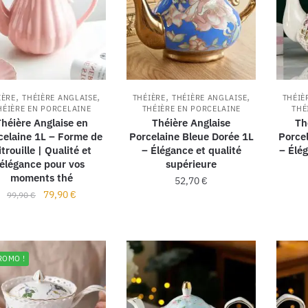
,
,
,
,
IÈRE
THÉIÈRE ANGLAISE
THÉIÈRE
THÉIÈRE ANGLAISE
THÉIÈ
HÉIÈRE EN PORCELAINE
THÉIÈRE EN PORCELAINE
THÉ
Théière Anglaise en
Théière Anglaise
Th
celaine 1L – Forme de
Porcelaine Bleue Dorée 1L
Porce
itrouille | Qualité et
– Élégance et qualité
– Élég
élégance pour vos
supérieure
moments thé
52,70
€
79,90
€
99,90
€
ROMO !