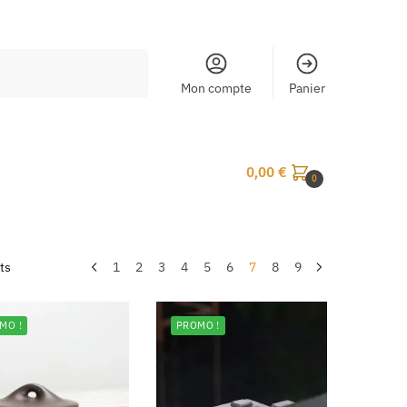
Mon compte
Panier
0,00
€
0
ts
1
2
3
4
5
6
7
8
9
MO !
PROMO !