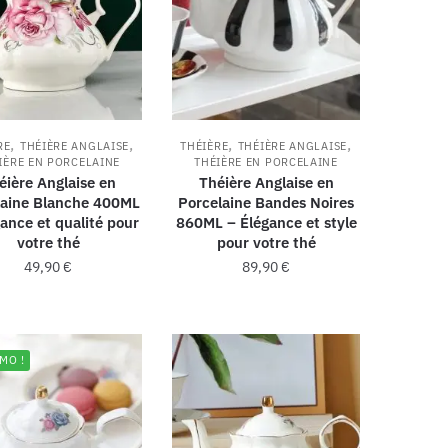
,
,
,
,
RE
THÉIÈRE ANGLAISE
THÉIÈRE
THÉIÈRE ANGLAISE
IÈRE EN PORCELAINE
THÉIÈRE EN PORCELAINE
éière Anglaise en
Théière Anglaise en
laine Blanche 400ML
Porcelaine Bandes Noires
ance et qualité pour
860ML – Élégance et style
votre thé
pour votre thé
49,90
€
89,90
€
MO !