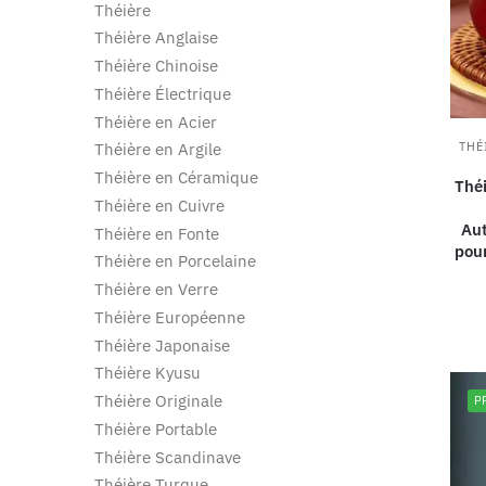
Théière
Théière Anglaise
Théière Chinoise
Théière Électrique
Théière en Acier
THÉ
Théière en Argile
Théière en Céramique
Théi
Théière en Cuivre
Aut
Théière en Fonte
pour
Théière en Porcelaine
Théière en Verre
Théière Européenne
Théière Japonaise
Théière Kyusu
Théière Originale
P
Théière Portable
Théière Scandinave
Théière Turque