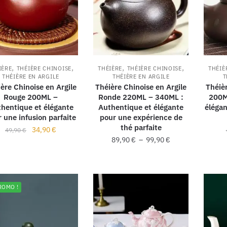
,
,
,
,
IÈRE
THÉIÈRE CHINOISE
THÉIÈRE
THÉIÈRE CHINOISE
THÉIÈ
THÉIÈRE EN ARGILE
THÉIÈRE EN ARGILE
T
ère Chinoise en Argile
Théière Chinoise en Argile
Théièr
Rouge 200ML –
Ronde 220ML – 340ML :
200M
hentique et élégante
Authentique et élégante
élégan
 une infusion parfaite
pour une expérience de
thé parfaite
34,90
€
49,90
€
89,90
€
–
99,90
€
ROMO !