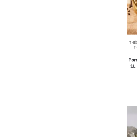
THÉ
T
Por
1L 