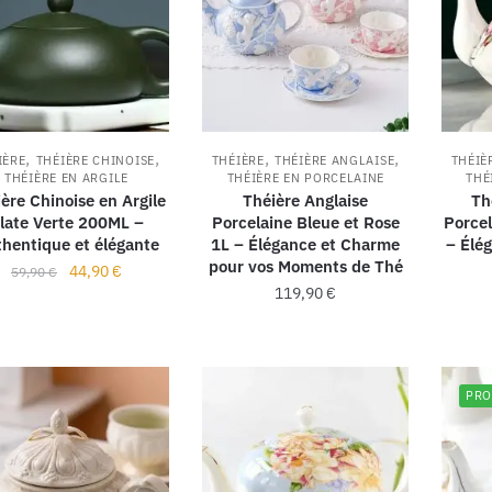
,
,
,
,
IÈRE
THÉIÈRE CHINOISE
THÉIÈRE
THÉIÈRE ANGLAISE
THÉIÈ
THÉIÈRE EN ARGILE
THÉIÈRE EN PORCELAINE
THÉ
ère Chinoise en Argile
Théière Anglaise
Th
late Verte 200ML –
Porcelaine Bleue et Rose
Porce
hentique et élégante
1L – Élégance et Charme
– Élég
pour vos Moments de Thé
44,90
€
59,90
€
119,90
€
PRO