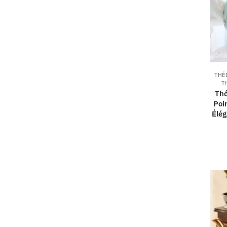
THÉ
T
Thé
Poi
Élég