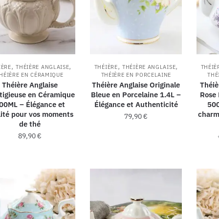
,
,
,
,
IÈRE
THÉIÈRE ANGLAISE
THÉIÈRE
THÉIÈRE ANGLAISE
THÉIÈ
HÉIÈRE EN CÉRAMIQUE
THÉIÈRE EN PORCELAINE
THÉ
Théière Anglaise
Théière Anglaise Originale
Théiè
tigieuse en Céramique
Bleue en Porcelaine 1.4L –
Rose 
00ML – Élégance et
Élégance et Authenticité
500
lité pour vos moments
charm
79,90
€
de thé
89,90
€