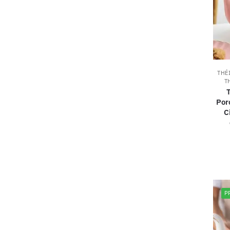
THÉ
T
Por
C
P