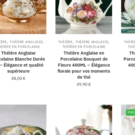
,
,
,
,
IÈRE
THÉIÈRE ANGLAISE
THÉIÈRE
THÉIÈRE ANGLAISE
THÉIÈ
HÉIÈRE EN PORCELAINE
THÉIÈRE EN PORCELAINE
THÉ
Théière Anglaise
Théière Anglaise en
Th
celaine Blanche Dorée
Porcelaine Bouquet de
Porce
– Élégance et qualité
Fleurs 400ML – Élégance
400
supérieure
florale pour vos moments
de thé
48,00
€
49,90
€
PRO