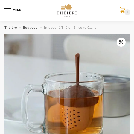
MENU
0
Théière
»
Boutique
»
Infuseur à Thé en Silicone Gland
🔍