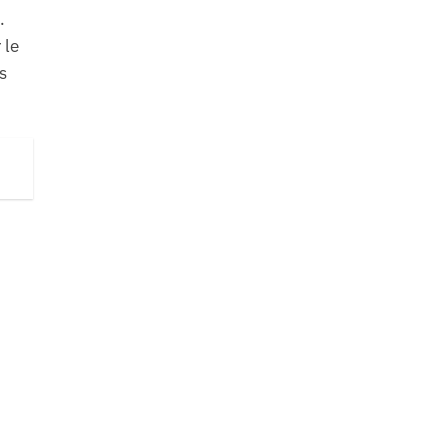
.
 le
s