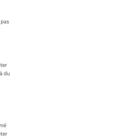
 pas
ter
à du
imé
eter