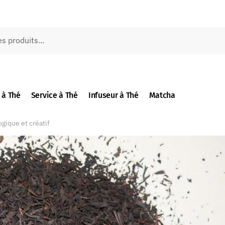
 à Thé
Service à Thé
Infuseur à Thé
Matcha
ogique et créatif