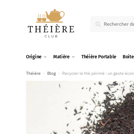
Recherche
Origine
Matière
Théière Portable
Boite
Théière
Blog
Recycler le thé périmé : un geste écol
»
»