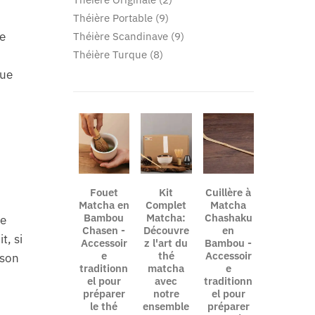
Théière Portable
9
re
Théière Scandinave
9
Théière Turque
8
vue
Fouet
Kit
Cuillère à
Matcha en
Complet
Matcha
Bambou
Matcha:
Chashaku
le
Chasen -
Découvre
en
t, si
Accessoir
z l'art du
Bambou -
e
thé
Accessoir
 son
traditionn
matcha
e
el pour
avec
traditionn
préparer
notre
el pour
le thé
ensemble
préparer