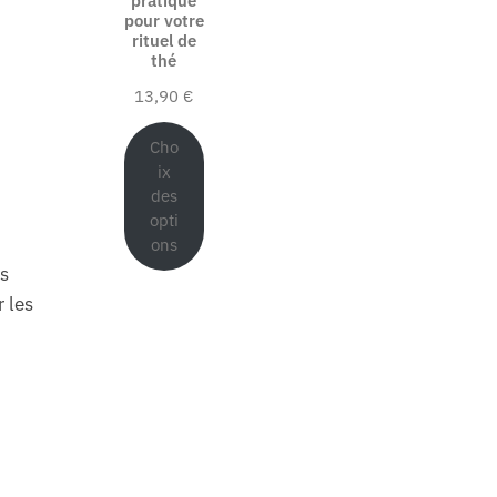
pratique
pour votre
rituel de
thé
13,90
€
Cho
ix
des
opti
ons
es
r les