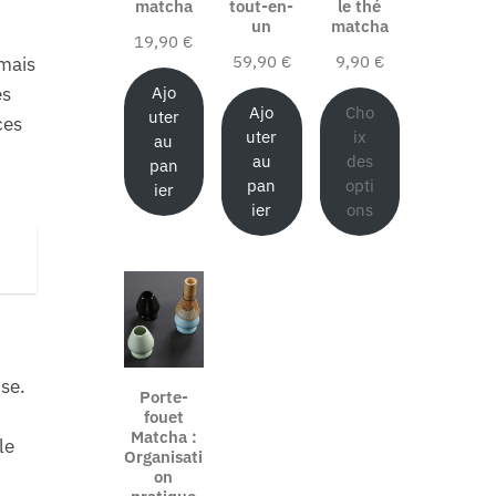
matcha
tout-en-
le thé
un
matcha
19,90
€
59,90
€
9,90
€
 mais
es
Ajo
Ajo
Cho
uter
ces
uter
ix
au
au
des
pan
pan
opti
ier
ier
ons
se.
Porte-
fouet
Matcha :
le
Organisati
on