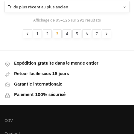
Affichage de 85–126 sur 291 résultats
1
2
3
4
5
6
7
Expédition gratuite dans le monde entier
Retour facile sous 15 jours
Garantie internationale
Paiement 100% sécurisé
CGV
Contact