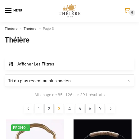
MENU
0
Théière
»
Théière
»
Page 3
Théière
Afficher Les Filtres
Affichage de 85–126 sur 291 résultats
1
2
3
4
5
6
7
PROMO !