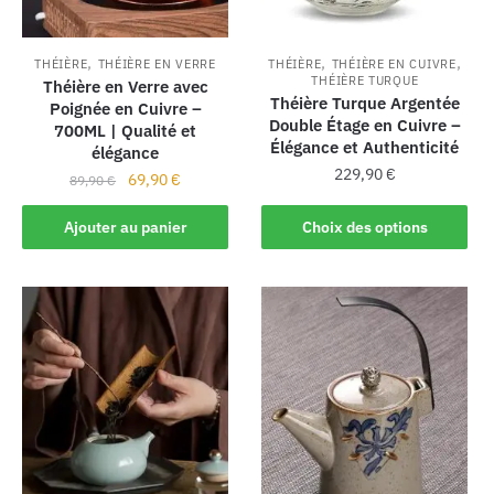
,
,
,
THÉIÈRE
THÉIÈRE EN VERRE
THÉIÈRE
THÉIÈRE EN CUIVRE
THÉIÈRE TURQUE
Théière en Verre avec
Théière Turque Argentée
Poignée en Cuivre –
Double Étage en Cuivre –
700ML | Qualité et
Élégance et Authenticité
élégance
229,90
€
69,90
€
89,90
€
Ajouter au panier
Choix des options